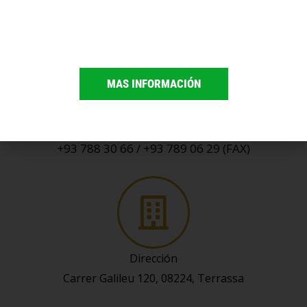
Correo
Info@bgonzalezsl.com
MAS INFORMACIÓN
Teléfono
+93 788 30 66 / +93 789 06 29 (FAX)
Dirección
Carrer Galileu 120, 08224, Terrassa